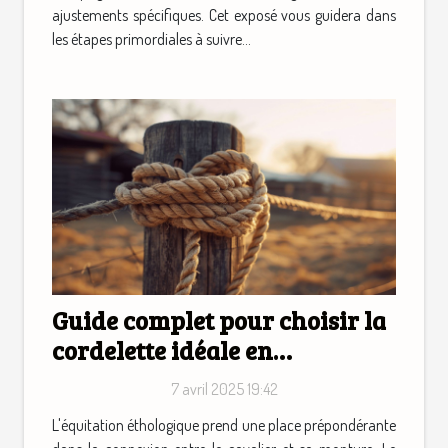
ajustements spécifiques. Cet exposé vous guidera dans
les étapes primordiales à suivre...
Guide complet pour choisir la
cordelette idéale en
équitation éthologique
7 avril 2025 19:42
L'équitation éthologique prend une place prépondérante