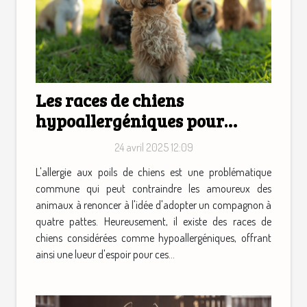
Les races de chiens
hypoallergéniques pour
propriétaires sensibles
24 avril 2025 12:09
L'allergie aux poils de chiens est une problématique
commune qui peut contraindre les amoureux des
animaux à renoncer à l'idée d'adopter un compagnon à
quatre pattes. Heureusement, il existe des races de
chiens considérées comme hypoallergéniques, offrant
ainsi une lueur d'espoir pour ces...