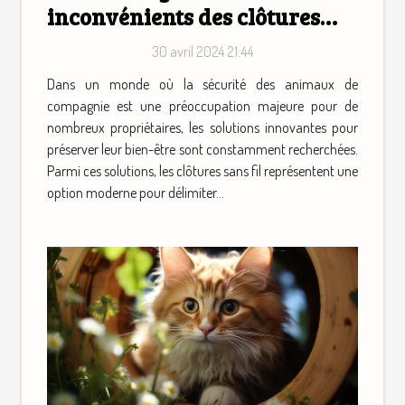
inconvénients des clôtures
sans fil pour la sécurité des
30 avril 2024 21:44
animaux domestiques
Dans un monde où la sécurité des animaux de
compagnie est une préoccupation majeure pour de
nombreux propriétaires, les solutions innovantes pour
préserver leur bien-être sont constamment recherchées.
Parmi ces solutions, les clôtures sans fil représentent une
option moderne pour délimiter...